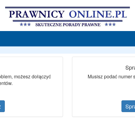
Spr
roblem, możesz dołączyć
Musisz podać numer sp
entów.
z
Spr